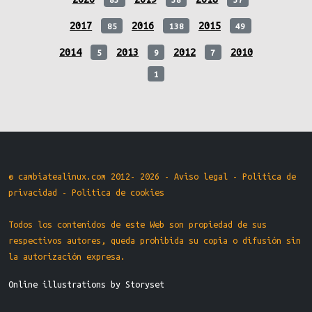
2017
2016
2015
85
138
49
2014
2013
2012
2010
5
9
7
1
© cambiatealinux.com 2012- 2026 -
Aviso legal
-
Politica de
privacidad
-
Politica de cookies
Todos los contenidos de este Web son propiedad de sus
respectivos autores, queda prohibida su copia o difusión sin
la autorización expresa.
Online illustrations by Storyset