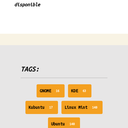
disponible
TAGS:
unread
unread
GNOME
KDE
16
63
messages
messages
unread
unread
Kubuntu
Linux Mint
17
140
messages
messages
unread
Ubuntu
140