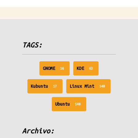
TAGS:
unread
unread
GNOME
KDE
16
63
messages
messages
unread
unread
Kubuntu
Linux Mint
17
140
messages
messages
unread
Ubuntu
140
messages
Archivo: