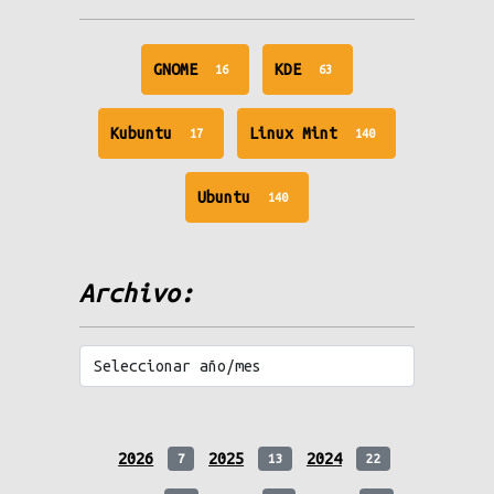
unread
unread
GNOME
KDE
16
63
messages
messages
unread
unread
Kubuntu
Linux Mint
17
140
messages
messages
unread
Ubuntu
140
messages
Archivo:
2026
2025
2024
7
13
22