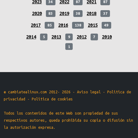
2023
2022
2021
34
87
87
2020
2019
2018
83
38
37
2017
2016
2015
85
138
49
2014
2013
2012
2010
5
9
7
1
© cambiatealinux.com 2012- 2026 -
Aviso legal
-
Politica de
privacidad
-
Politica de cookies
Todos los contenidos de este Web son propiedad de sus
respectivos autores, queda prohibida su copia o difusión sin
la autorización expresa.