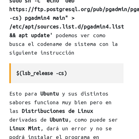
sudo sh -c 'echo "deb
https://ftp.postgresql.org/pub/pgadmin/pg
-cs) pgadmin4 main" >
/etc/apt/sources.list.d/pgadmin4.list
&& apt update'
podemos ver como
busca el codename de sistema con la
siguiente instrucción
$(lsb_release -cs)
Esto para
Ubuntu
y sus distintos
sabores funciona muy bien pero en
las
Distribuciones de Linux
derivadas de
Ubuntu
, como puede ser
Linux Mint
, dará un error y no se
podrá instalar el programa en