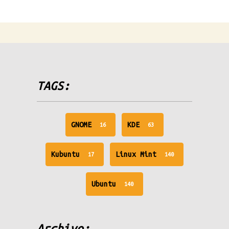
TAGS:
unread
unread
GNOME
KDE
16
63
messages
messages
unread
unread
Kubuntu
Linux Mint
17
140
messages
messages
unread
Ubuntu
140
messages
Archivo: