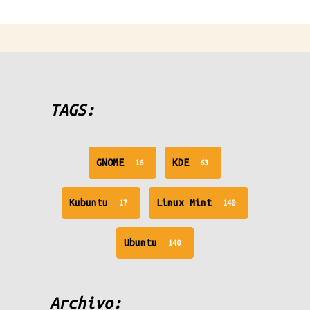
TAGS:
unread
unread
GNOME
KDE
16
63
messages
messages
unread
unread
Kubuntu
Linux Mint
17
140
messages
messages
unread
Ubuntu
140
messages
Archivo: