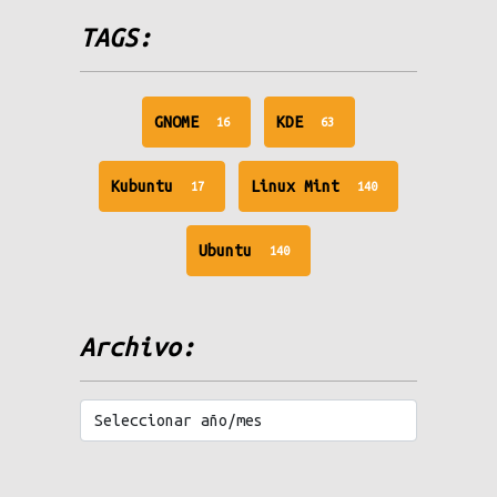
TAGS:
unread
unread
GNOME
KDE
16
63
messages
messages
unread
unread
Kubuntu
Linux Mint
17
140
messages
messages
unread
Ubuntu
140
messages
Archivo: