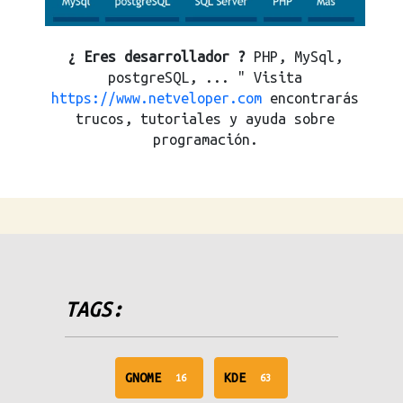
¿ Eres desarrollador ?
PHP, MySql,
postgreSQL, ... " Visita
https://www.netveloper.com
encontrarás
trucos, tutoriales y ayuda sobre
programación.
TAGS:
unread
unread
GNOME
KDE
16
63
messages
messages