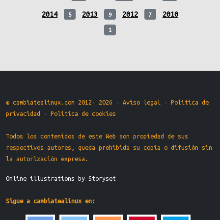
2014
2013
2012
2010
5
9
7
1
© cambiatealinux.com 2012- 2026 -
Aviso legal
-
Politica de
privacidad
-
Politica de cookies
Todos los contenidos de este Web son propiedad de sus
respectivos autores, queda prohibida su copia o difusión sin
la autorización expresa.
Online illustrations by Storyset
Sigue a cambiatealinux en: