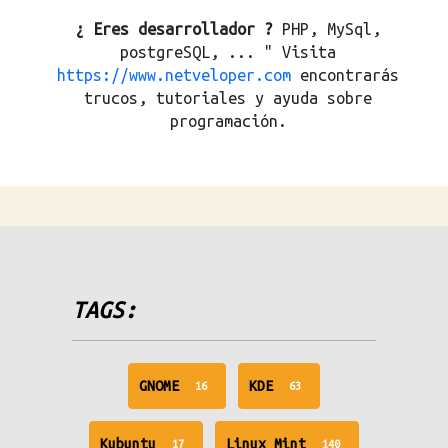
¿ Eres desarrollador ?
PHP, MySql,
postgreSQL, ... " Visita
https://www.netveloper.com
encontrarás
trucos, tutoriales y ayuda sobre
programación.
TAGS:
unread
unread
GNOME
KDE
16
63
messages
messages
unread
unread
Kubuntu
Linux Mint
17
140