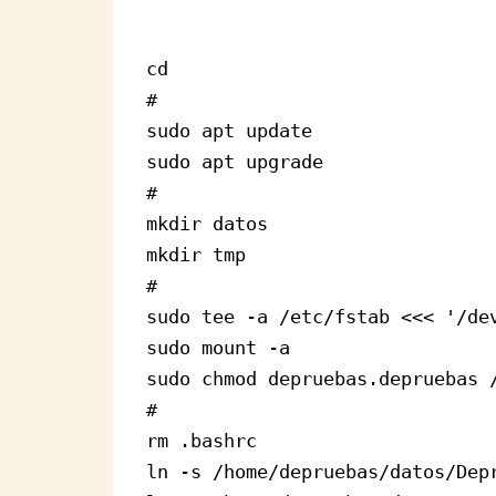
cd

#

sudo apt update

sudo apt upgrade

#

mkdir datos

mkdir tmp

#

sudo tee -a /etc/fstab <<< '/de
sudo mount -a

sudo chmod depruebas.depruebas /
#

rm .bashrc

ln -s /home/depruebas/datos/Depr