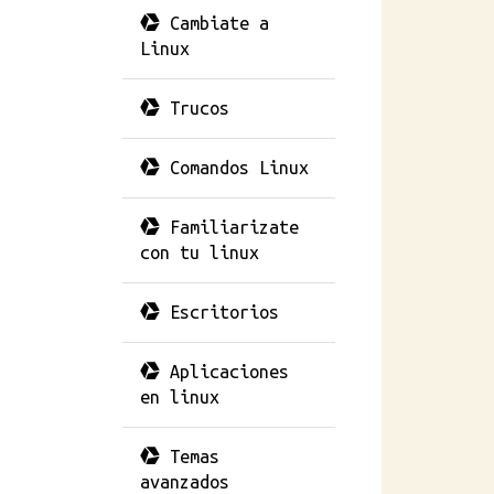
Cambiate a
Linux
Trucos
Comandos Linux
Familiarizate
con tu linux
Escritorios
  defaults,noatime      0      2'

Aplicaciones
en linux
Temas
avanzados