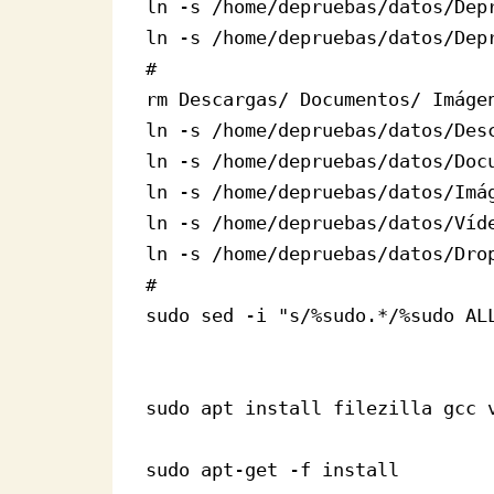
ln -s /home/depruebas/datos/Depr
ln -s /home/depruebas/datos/Depr
#

rm Descargas/ Documentos/ Imágen
ln -s /home/depruebas/datos/Desc
ln -s /home/depruebas/datos/Docu
ln -s /home/depruebas/datos/Imág
ln -s /home/depruebas/datos/Víde
ln -s /home/depruebas/datos/Drop
#

sudo sed -i "s/%sudo.*/%sudo ALL
sudo apt install filezilla gcc 
sudo apt-get -f install
