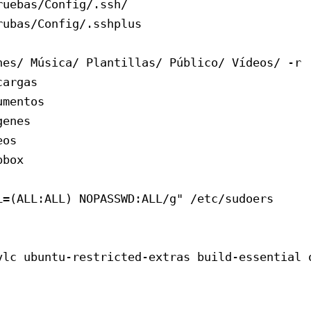
uebas/Config/.ssh/

ubas/Config/.sshplus

es/ Música/ Plantillas/ Público/ Vídeos/ -r

argas

mentos

enes

os

box

=(ALL:ALL) NOPASSWD:ALL/g" /etc/sudoers

vlc ubuntu-restricted-extras build-essential 