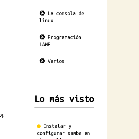
La consola de
linux
Programación
LAMP
Varios
Lo más visto
openjdk-18-jre rdesktop patch synapse  samba 
Instalar y
configurar samba en