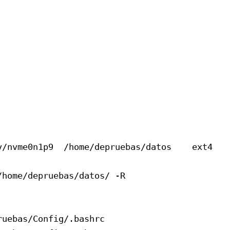
v/nvme0n1p9  /home/depruebas/datos    ext4    
home/depruebas/datos/ -R

uebas/Config/.bashrc
