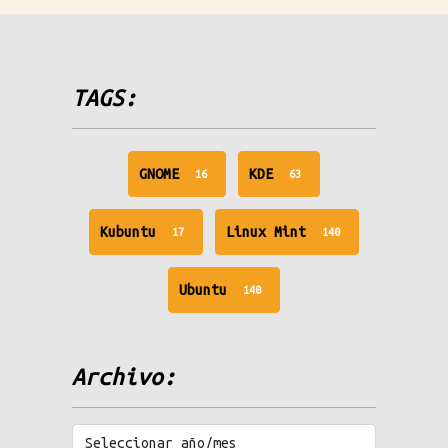
TAGS:
unread
unread
GNOME
KDE
16
63
messages
messages
unread
unread
Kubuntu
Linux Mint
17
140
messages
messages
unread
Ubuntu
140
messages
Archivo: