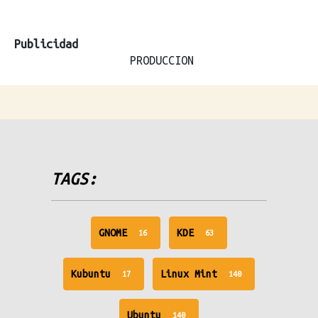
Publicidad
PRODUCCION
TAGS:
unread
unread
GNOME
KDE
16
63
messages
messages
unread
unread
Kubuntu
Linux Mint
17
140
messages
messages
unread
Ubuntu
140