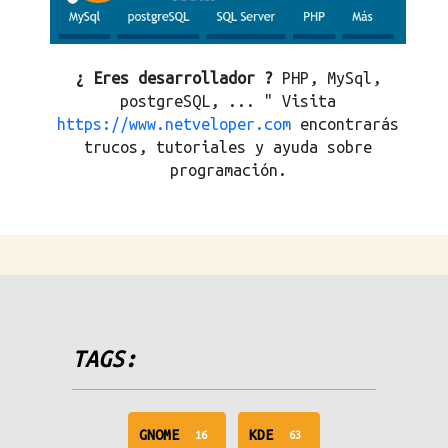
¿ Eres desarrollador ?
PHP, MySql,
postgreSQL, ... " Visita
https://www.netveloper.com
encontrarás
trucos, tutoriales y ayuda sobre
programación.
TAGS:
unread
unread
GNOME
KDE
16
63