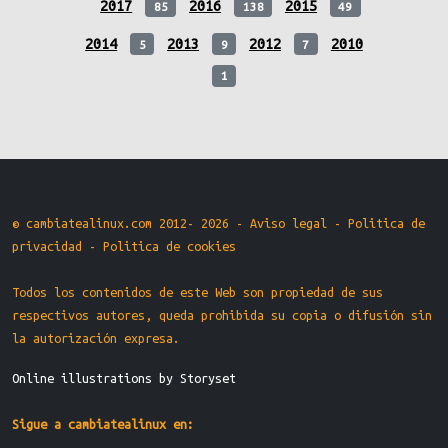
2017
2016
2015
85
138
49
2014
2013
2012
2010
5
9
7
1
© cambiatealinux.com 2012- 2026 -
Aviso legal
-
Politica de
privacidad
-
Politica de cookies
Todos los contenidos de este Web son propiedad de sus
respectivos autores, queda prohibida su copia o difusión sin
la autorización expresa.
Online illustrations by Storyset
Sigue a cambiatealinux en: