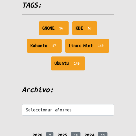
TAGS:
unread
unread
GNOME
KDE
16
63
messages
messages
unread
unread
Kubuntu
Linux Mint
17
140
messages
messages
unread
Ubuntu
140
messages
Archivo:
2026
2025
2024
7
13
22