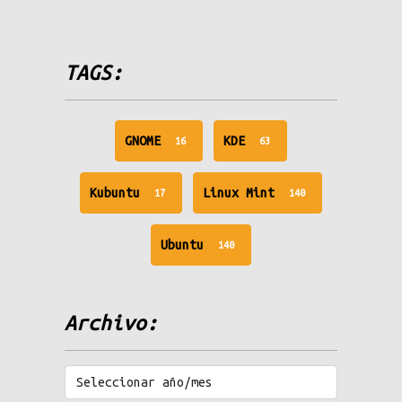
TAGS:
unread
unread
GNOME
KDE
16
63
messages
messages
unread
unread
Kubuntu
Linux Mint
17
140
messages
messages
unread
Ubuntu
140
messages
Archivo: